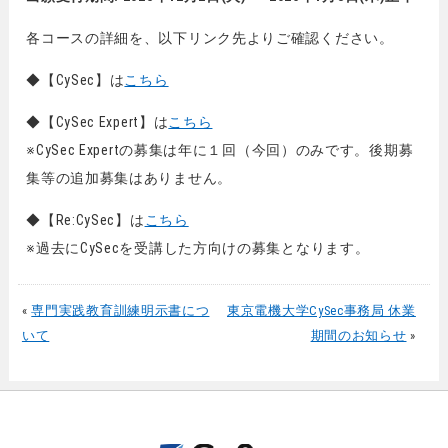
各コースの詳細を、以下リンク先よりご確認ください。
◆【CySec】は
こちら
◆【CySec Expert】は
こちら
※CySec Expertの募集は年に１回（今回）のみです。後期募
集等の追加募集はありません。
◆【Re:CySec】は
こちら
※過去にCySecを受講した方向けの募集となります。
«
専門実践教育訓練明示書につ
東京電機大学CySec事務局 休業
いて
期間のお知らせ
»