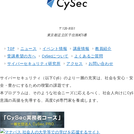
〒120-8551
東京都足立区千住旭町5番
TOP
ニュース
イベント情報
講座情報
教員紹介
受講希望の方へ
CySecについて
よくあるご質問
サイバーセキュリティ研究所
アクセス
お問い合わせ
サイバーセキュリティ（以下CyS）のより一層の充実は、社会を安心・安
全・豊かにするための喫緊の課題です。
本プログラムは、そのような社会ニーズに応えるべく、社会人向けにCyS
意識の高揚を先導する、高度CyS専門家を養成します。