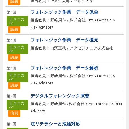
担当教員：上原哲太郎 / 立命館大学
講義
フォレンジック作業 データ保全
第4回
テクニカ
担当教員：野﨑周作 / 株式会社 KPMG Forensic &
ル
Risk Advisory
講義
フォレンジック作業 データ復元
第5回
テクニカ
担当教員：白濱直哉 / アクセンチュア株式会社
ル
講義
フォレンジック作業 データ解析
第6回
テクニカ
担当教員：野﨑周作 / 株式会社 KPMG Forensic &
ル
Risk Advisory
講義
デジタルフォレンジック演習
第7回
テクニカ
担当教員：野﨑周作 /株式会社 KPMG Forensic & Risk
ル
Advisory
演習
法リテラシーと法廷対応
第8回