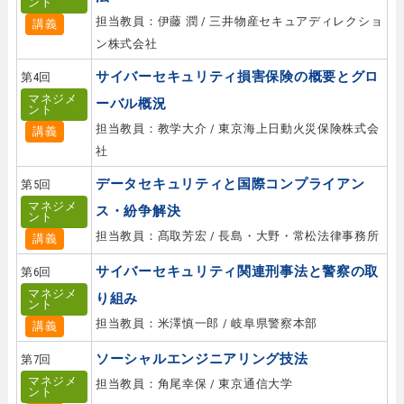
ント
担当教員：伊藤 潤 / 三井物産セキュアディレクショ
講義
ン株式会社
サイバーセキュリティ損害保険の概要とグロ
第4回
マネジメ
ーバル概況
ント
担当教員：教学大介 / 東京海上日動火災保険株式会
講義
社
データセキュリティと国際コンプライアン
第5回
マネジメ
ス・紛争解決
ント
担当教員：髙取芳宏 / 長島・大野・常松法律事務所
講義
サイバーセキュリティ関連刑事法と警察の取
第6回
マネジメ
り組み
ント
担当教員：米澤慎一郎 / 岐阜県警察本部
講義
ソーシャルエンジニアリング技法
第7回
マネジメ
担当教員：角尾幸保 / 東京通信大学
ント