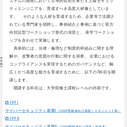
ステムの開発において主導的役割を果たす上級セキュリ
ティエンジニアを、育成すべき高度人材像としていま
す。 そのような人材を育成するため、企業等で活躍さ
れている専門家を招聘し、事例紹介と事例に基づく双方
向対話型ワークショップ形式の演習と、 座学ワークショ
ップを合わせて実施します。
具体的には、法律・倫理など制度的枠組みに関する理
解や、攻撃者の意図や行動に関する洞察、 企業における
コンプライアンスを実現するためのガバナンスなど、幅
広くかつ高度な能力を育成するために、以下の7科目を開
講します。
開講する科目は、大学院修士課程レベルの内容です。
1PF Ⅰ
サイバーセキュリティ基盤Ⅰ
（CISSP受験者向け講座 / マネジメント系）
1PF Ⅱ
サイバーセキュリティ基盤Ⅱ
（CISSP受験者向け講座 / 技術系）