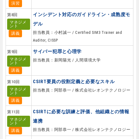
演習
インシデント対応のガイドライン・成熟度モ
第8回
マネジメ
デル
ント
担当教員：小村誠一 / Certified SIM3 Trainer and
講義
Auditor, CISSP
サイバー犯罪と心理学
第9回
マネジメ
担当教員：新岡陽光 / 人間環境大学
ント
講義
CSIRT要員の役割定義と必要なスキル
第10回
マネジメ
担当教員：阿部恭一 / 株式会社レオンテクノロジー
ント
講義
CSIRTに必要な訓練と評価、他組織との情報
第11回
マネジメ
連携
ント
担当教員：阿部恭一 / 株式会社レオンテクノロジー
講義