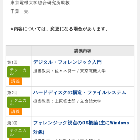
東京電機大学総合研究所助教
千葉 尭
※内容については、変更になる場合があります。
講義内容
デジタル・フォレンジック入門
第1回
テクニカ
担当教員：佐々木良一 / 東京電機大学
ル
講義
ハードディスクの構造・ファイルシステム
第2回
テクニカ
担当教員：上原哲太郎 / 立命館大学
ル
講義
フォレンジック視点のOS概論(主にWindows
第3回
テクニカ
対象)
ル