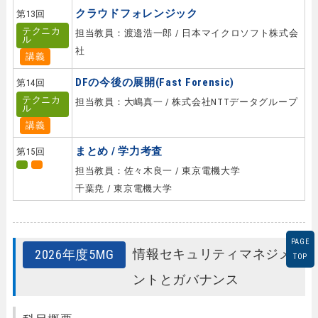
クラウドフォレンジック
第13回
テクニカ
担当教員：渡邉浩一郎 / 日本マイクロソフト株式会
ル
社
講義
DFの今後の展開(Fast Forensic)
第14回
テクニカ
担当教員：大嶋真一 / 株式会社NTTデータグループ
ル
講義
まとめ / 学力考査
第15回
担当教員：佐々木良一 / 東京電機大学
千葉尭 / 東京電機大学
PAGE
情報セキュリティマネジメ
2026年度5MG
TOP
ントとガバナンス