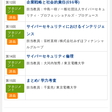
企業戦略と社会的責任(ESG等)
第12回
マネジメ
担当教員：中島一樹 / 一般社団法人サイバーセキュ
ント
リティ・プロフェッショナルズ・プロデュース
講義
サイバーセキュリティにおけるインテリジェ
第13回
マネジメ
ンス
ント
担当教員：笹村直樹 /株式会社みずほフィナンシャ
講義
ルグループ
サイバーセキュリティ倫理
第14回
マネジメ
担当教員：大河内智秀 / 東京電機大学
ント
講義
まとめ/ 学力考査
第15回
マネジメ
担当教員：千葉尭/ 東京電機大学
ント
講義