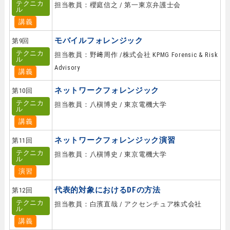
テクニカ
担当教員：櫻庭信之 / 第一東京弁護士会
ル
講義
モバイルフォレンジック
第9回
テクニカ
担当教員：野﨑周作 /株式会社 KPMG Forensic & Risk
ル
Advisory
講義
ネットワークフォレンジック
第10回
テクニカ
担当教員：八槇博史 / 東京電機大学
ル
講義
ネットワークフォレンジック演習
第11回
テクニカ
担当教員：八槇博史 / 東京電機大学
ル
演習
代表的対象におけるDFの方法
第12回
テクニカ
担当教員：白濱直哉 / アクセンチュア株式会社
ル
講義