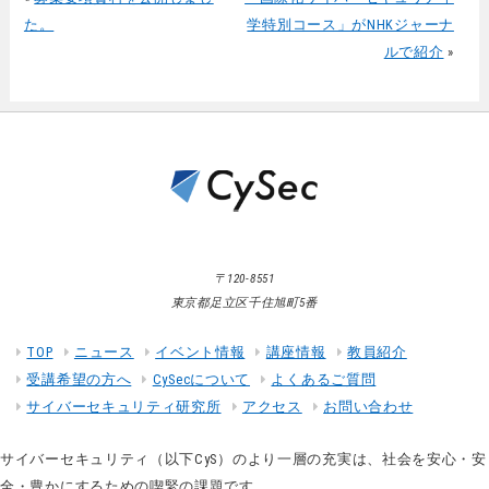
た。
学特別コース」がNHKジャーナ
ルで紹介
»
〒120-8551
東京都足立区千住旭町5番
TOP
ニュース
イベント情報
講座情報
教員紹介
受講希望の方へ
CySecについて
よくあるご質問
サイバーセキュリティ研究所
アクセス
お問い合わせ
サイバーセキュリティ（以下CyS）のより一層の充実は、社会を安心・安
全・豊かにするための喫緊の課題です。