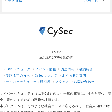
«
寺本 健悟
大嶋 真一
»
〒120-8551
東京都足立区千住旭町5番
TOP
ニュース
イベント情報
講座情報
教員紹介
受講希望の方へ
CySecについて
よくあるご質問
サイバーセキュリティ研究所
アクセス
お問い合わせ
サイバーセキュリティ（以下CyS）のより一層の充実は、社会を安心・安
全・豊かにするための喫緊の課題です。
本プログラムは、そのような社会ニーズに応えるべく、社会人向けにCyS