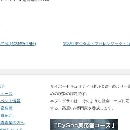
/
修了式 (2025年9月9日)
第22回デジタル・フォレンジック・コミュニ
OP
サイバーセキュリティ（以下CyS）のより
ニュース
めの喫緊の課題です。
イベント情報
本プログラムは、そのような社会ニーズに応
講座情報
する、高度CyS専門家を養成します。
教員紹介
受講希望の方へ
ySecについて